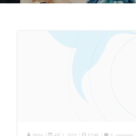
hima
4月 1, 2019
07:46
0
|
|
|
comments