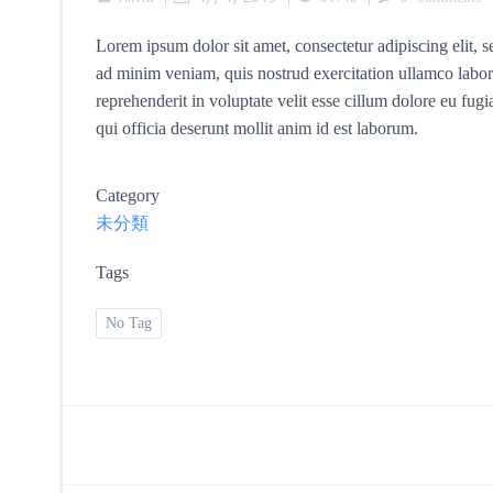
Lorem ipsum dolor sit amet, consectetur adipiscing elit, 
ad minim veniam, quis nostrud exercitation ullamco labori
reprehenderit in voluptate velit esse cillum dolore eu fugi
qui officia deserunt mollit anim id est laborum.
Category
未分類
Tags
No Tag