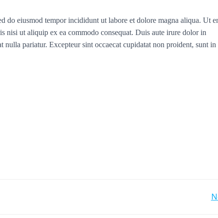
sed do eiusmod tempor incididunt ut labore et dolore magna aliqua. Ut 
s nisi ut aliquip ex ea commodo consequat. Duis aute irure dolor in
at nulla pariatur. Excepteur sint occaecat cupidatat non proident, sunt in
投
N