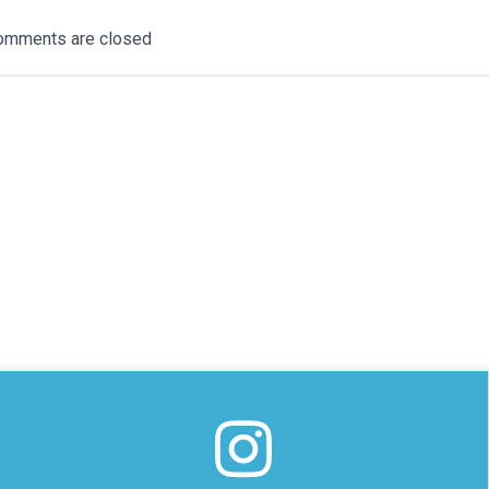
稿
omments are closed
ナ
ビ
ゲ
ー
シ
ョ
ン