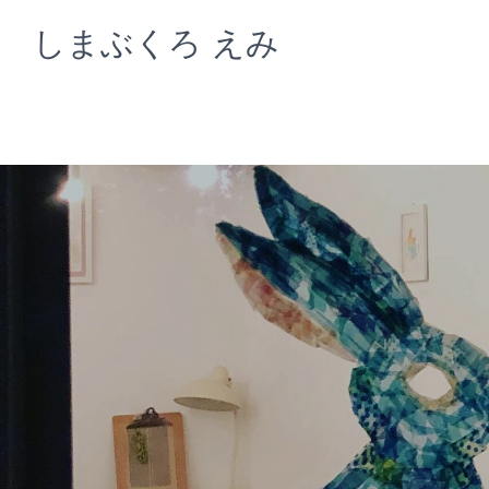
コ
しまぶくろ えみ
ン
テ
ン
ツ
へ
ス
キ
ッ
プ